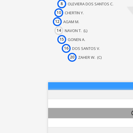
8
OLEVIERA DOS SANTOS C.
10
CHERTIN Y.
12
AGAM M.
14
NAVON T. (L)
15
GONEN A.
16
DOS SANTOS V.
20
ZAHER W. (C)