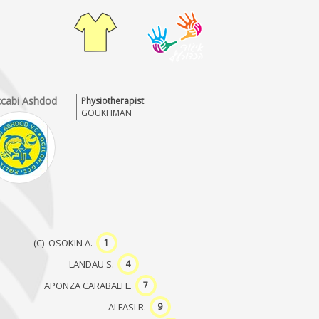
cabi Ashdod
Physiotherapist
GOUKHMAN
(C) OSOKIN A.
1
LANDAU S.
4
APONZA CARABALI L.
7
ALFASI R.
9