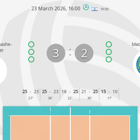
23 March 2026,
16:00
19:00
1
-
0
1
-
1
ashe-
Mac
:
3
2
2
-
1
er
2
-
2
3
-
2
3
-
3
3
-
4
25
-
23
25
-
23
18
-
25
21
-
25
15
-
10
4
-
4
27'
30'
22'
30'
17'
5
-
4
5
-
5
6
-
5
7
-
5