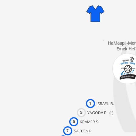
HaMaapil-Men
Emek Hef
1
ISRAELI R.
5
YAGODA R. (L)
6
KRAMER S.
7
SALTON R.