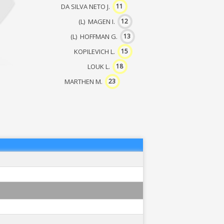
DA SILVA NETO J.
11
(L) MAGEN I.
12
(L) HOFFMAN G.
13
KOPILEVICH L.
15
LOUK L.
18
MARTHEN M.
23